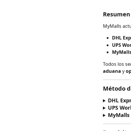
Resumen 
MyMalls act
DHL Exp
UPS Wor
MyMalls
Todos los ser
aduana
 y 
op
Método d
DHL Exp
UPS Wor
MyMalls 