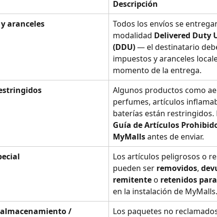
Descripción
y aranceles
Todos los envíos se entregan
modalidad 
Delivered Duty 
(DDU)
 — el destinatario deb
impuestos y aranceles locale
momento de la entrega.
estringidos
Algunos productos como aer
perfumes, artículos inflamab
baterías están restringidos. 
Guía de Artículos Prohibido
MyMalls
 antes de enviar.
ecial
Los artículos peligrosos o re
pueden ser 
removidos
, 
devu
remitente
 o 
retenidos para
en la instalación de MyMalls
e almacenamiento / 
Los paquetes no reclamado