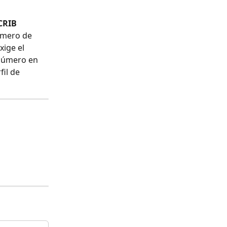
CRIB 
úmero de 
ige el 
 número en 
il de 