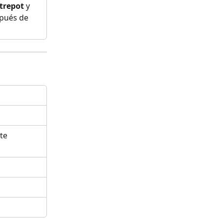
trepot
 y 
pués de 
te 