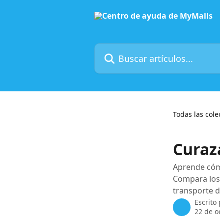
Ir al contenido principal
Buscar artículos...
Todas las cole
Curaz
Aprende cóm
Compara los 
transporte d
Escrito
22 de o