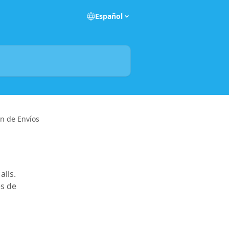
Español
n de Envíos
lls.
es de