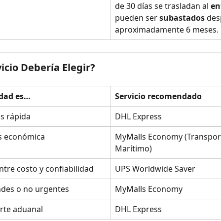
de 30 días se trasladan al 
en
pueden ser 
subastados
 des
aproximadamente 6 meses.
icio Debería Elegir?
idad es…
Servicio recomendado
s rápida
DHL Express
s económica
MyMalls Economy (Transpor
Marítimo)
entre costo y confiabilidad
UPS Worldwide Saver
ndes o no urgentes
MyMalls Economy
rte aduanal
DHL Express