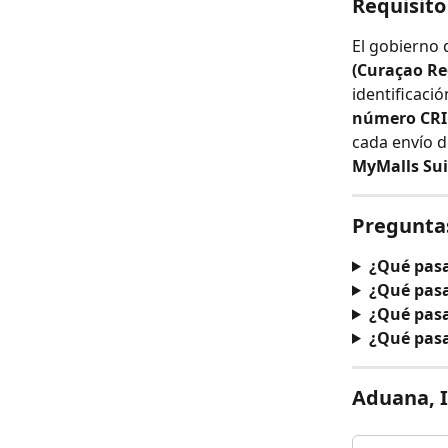
Requisit
El gobierno 
(Curaçao Re
identificació
número CR
cada envío d
MyMalls Sui
Pregunta
¿Qué pasa
¿Qué pasa
¿Qué pasa
¿Qué pasa
Aduana, I