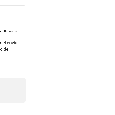
. m.
 para 
r el envío.
o del 