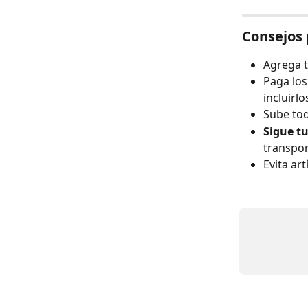
Consejos 
Agrega t
Paga los
incluirlo
Sube tod
Sigue t
transpor
Evita ar