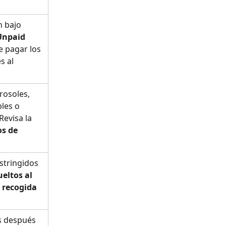
 bajo 
Unpaid 
e pagar los 
s al 
osoles, 
les o 
Revisa la 
s de 
stringidos 
eltos al 
 recogida
.
s después 