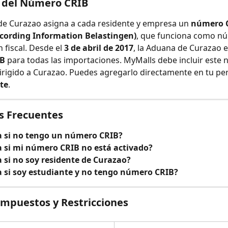
o del Número CRIB
de Curazao asigna a cada residente y empresa un 
número 
cording Information Belastingen)
, que funciona como n
n fiscal. Desde el 
3 de abril de 2017
, la Aduana de Curazao ex
IB
 para todas las importaciones. MyMalls debe incluir este
irigido a Curazao. Puedes agregarlo directamente en tu perf
te
.
s Frecuentes
 si no tengo un número CRIB?
 si mi número CRIB no está activado?
 si no soy residente de Curazao?
 si soy estudiante y no tengo número CRIB?
mpuestos y Restricciones