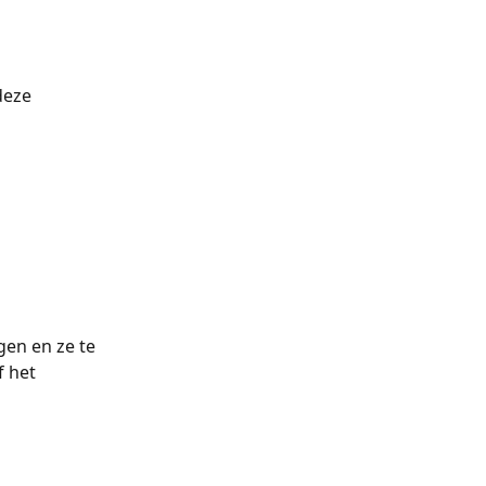
deze 
en en ze te 
 het 