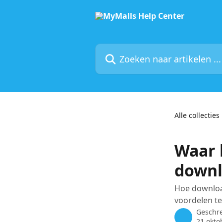
Naar de hoofdinhoud
Zoeken naar artikelen ...
Alle collecties
Waar 
downl
Hoe downloa
voordelen te
Geschr
21 okto