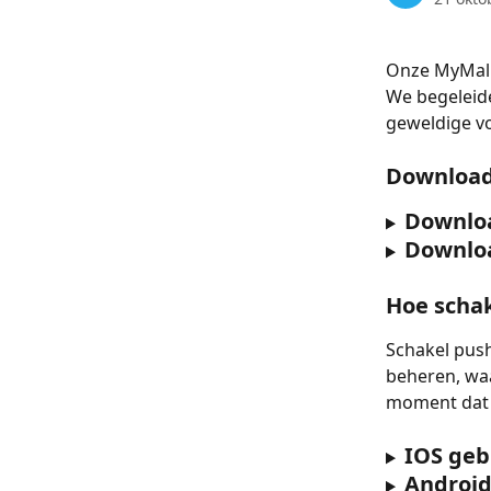
Onze MyMalls
We begeleide
geweldige v
Download
Downloa
Downloa
Hoe schak
Schakel push
beheren, waa
moment dat j
IOS geb
Android