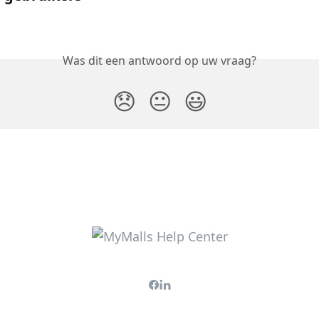
Was dit een antwoord op uw vraag?
😞
😐
😃